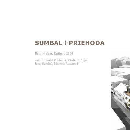
Bytový dom, Ružinov 2008
autori: Daniel Priehoda, Vladimír Zigo,
Juraj Sumbal, Marusia Rusinová