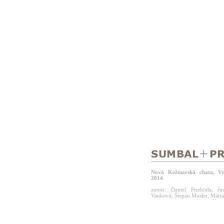
Nová Kežmarská chata, Vy
2014
autori: Daniel Priehoda, J
Vanková, Štepán Mosler, Mári