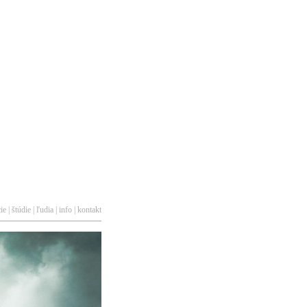
cie
|
štúdie
|
ľudia
|
info
|
kontakt