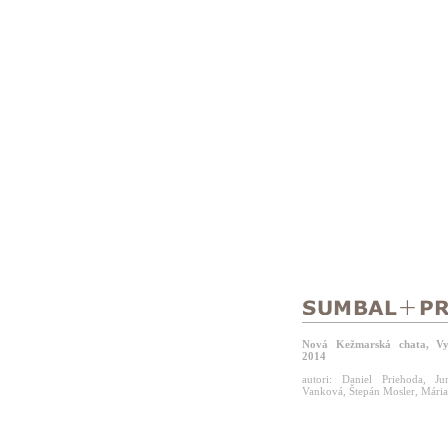
Nová Kežmarská chata, Vy
2014
autori: Daniel Priehoda, J
Vanková, Štepán Mosler, Mári