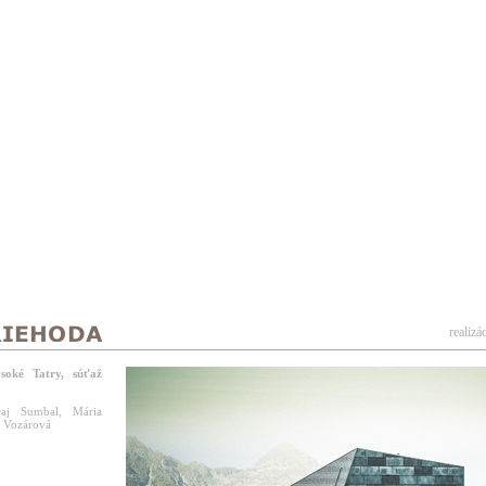
realizá
soké Tatry, súťaž
uraj Sumbal, Mária
a Vozárová