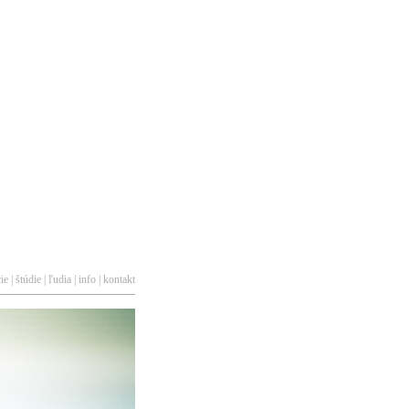
cie
|
štúdie
|
ľudia
|
info
|
kontakt